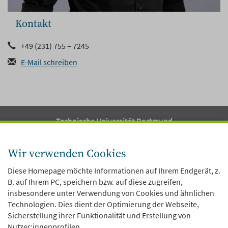
Kontakt
+49 (231) 755 – 7245
E-Mail schreiben
Technische Universität Dortmund
Fakultät 12
Arbeitsstelle Kinder- und Jugendhilfestatistik
Wir verwenden Cookies
Vogelpothsweg 78
D-44227 Dortmund
Diese Homepage möchte Informationen auf Ihrem Endgerät, z.
B. auf Ihrem PC, speichern bzw. auf diese zugreifen,
insbesondere unter Verwendung von Cookies und ähnlichen
Über uns
Technologien. Dies dient der Optimierung der Webseite,
Sicherstellung ihrer Funktionalität und Erstellung von
Themen
Nutzer:innenprofilen.