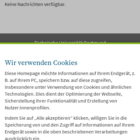
Keine Nachrichten verfügbar.
Technische Universität Dortmund
Fakultät 12
Arbeitsstelle Kinder- und Jugendhilfestatistik
Wir verwenden Cookies
Vogelpothsweg 78
D-44227 Dortmund
Diese Homepage möchte Informationen auf Ihrem Endgerät, z.
B. auf Ihrem PC, speichern bzw. auf diese zugreifen,
insbesondere unter Verwendung von Cookies und ähnlichen
Über uns
Technologien. Dies dient der Optimierung der Webseite,
Sicherstellung ihrer Funktionalität und Erstellung von
Themen
Nutzer:innenprofilen.
Dat
Kom
Indem Sie auf „Alle akzeptieren“ klicken, willigen Sie in die
Speicherung von und den Zugriff auf Informationen auf Ihrem
KJH-Report
Endgerät sowie in die oben beschriebenen Verarbeitungen
ausdrücklich ein.