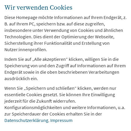
Arbeitsstelle Kinder- und Jugendhilfestatistik
Wir verwenden Cookies
Vogelpothsweg 78
D-44227 Dortmund
Diese Homepage möchte Informationen auf Ihrem Endgerät, z.
B. auf Ihrem PC, speichern bzw. auf diese zugreifen,
insbesondere unter Verwendung von Cookies und ähnlichen
Über uns
Technologien. Dies dient der Optimierung der Webseite,
Sicherstellung ihrer Funktionalität und Erstellung von
Themen
Nutzer:innenprofilen.
Dat
Kom
Indem Sie auf „Alle akzeptieren“ klicken, willigen Sie in die
Speicherung von und den Zugriff auf Informationen auf Ihrem
KJH-Report
Endgerät sowie in die oben beschriebenen Verarbeitungen
ausdrücklich ein.
Publikationen
Wenn Sie „Speichern und schließen“ klicken, werden nur
essentielle Cookies gesetzt. Sie können Ihre Einwilligung
jederzeit für die Zukunft widerrufen.
Konfigurationsmöglichkeiten und weitere Informationen, u.a.
zur Speicherdauer der Cookies erhalten Sie in der
Datenschutzerklärung
.
Impressum