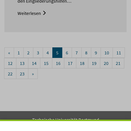
den Eingliederungshilfen…
Weiterlesen
«
1
2
3
4
5
6
7
8
9
10
11
12
13
14
15
16
17
18
19
20
21
22
23
»
Technische Universität Dortmund
Fakultät 12